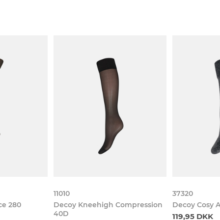
11010
37320
ce 280
Decoy Kneehigh Compression
Decoy Cosy A
40D
119,95 DKK