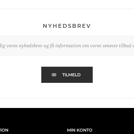
NYHEDSBREV
dig vores nyhedsbrev og få information om vores seneste tilbud o
TILMELD
ION
MIN KONTO